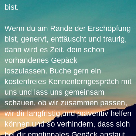
bist.
Wenn du am Rande der Erschöpfung
bist, genervt, enttäuscht und traurig,
dann wird es Zeit, dein schon
vorhandenes Gepäck
loszulassen.
Buche gern ein
kostenfreies Kennenlerngespräch mit
uns und lass uns gemeinsam
schauen, ob wir zusammen passen,
wir dir langfristig und präventiv helfen
können und so verhindern, dass sich
bei dir emotionales Gepäck anstaut.